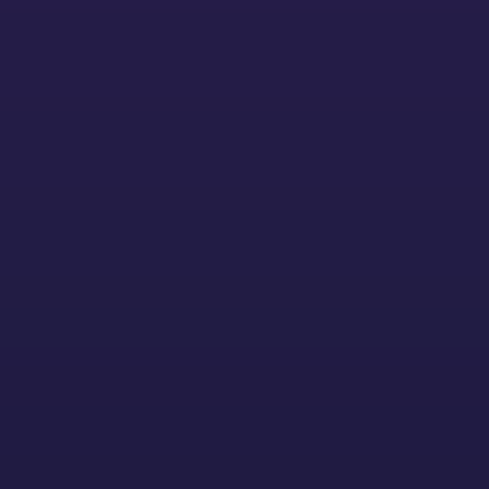
电子竞技
以电子游戏为竞技项目的职业化体育赛事